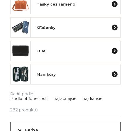
Tašky cez rameno
Kľúčenky
Etue
Manikúry
Řadit podle:
Podľa obľúbenosti
najlacnejšie
najdrahšie
282
produktů
Farba