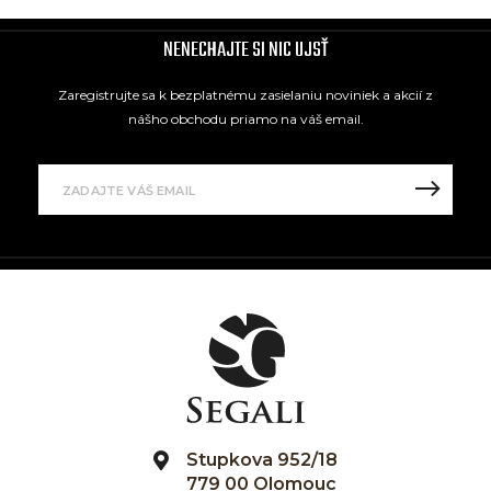
NENECHAJTE SI NIC UJSŤ
Zaregistrujte sa k bezplatnému zasielaniu noviniek a akcií z
nášho obchodu priamo na váš email.
Stupkova 952/18
779 00 Olomouc