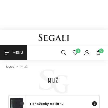
1
0
MENU
Muži
Úvod
MUŽI
Peňaženky na šírku