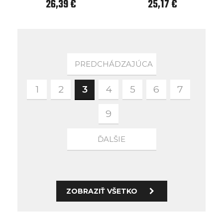
26,39 €
25,17 €
PREDCHÁDZAJÚCA
1
2
3
4
5
6
7
9
ĎALŠIE
ZOBRAZIŤ VŠETKO