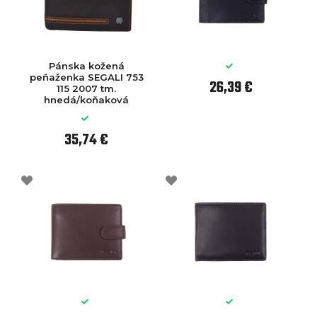
Pánska kožená
peňaženka SEGALI 753
26,39 €
115 2007 tm.
hnedá/koňaková
35,74 €