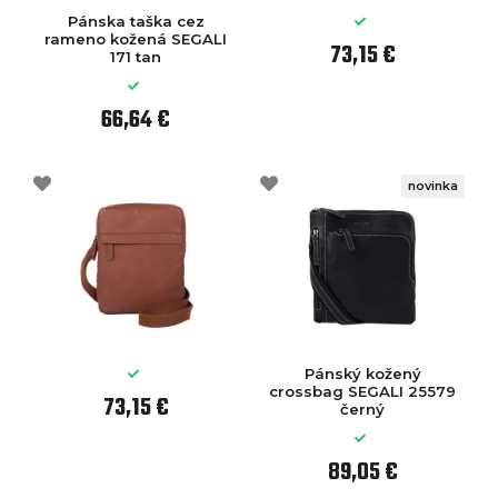
Pánska taška cez
rameno kožená SEGALI
73,15 €
171 tan
66,64 €
novinka
Pánský kožený
crossbag SEGALI 25579
73,15 €
černý
89,05 €