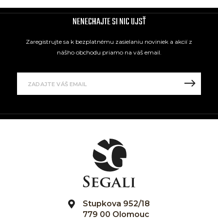
NENECHAJTE SI NIC UJSŤ
Zaregistrujte sa k bezplatnému zasielaniu noviniek a akcií z
nášho obchodu priamo na váš email.
Stupkova 952/18
779 00 Olomouc