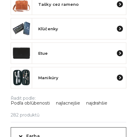
Tašky cez rameno
Kľúčenky
Etue
Manikúry
Řadit podle:
Podľa obľúbenosti
najlacnejšie
najdrahšie
282
produktů
Farba