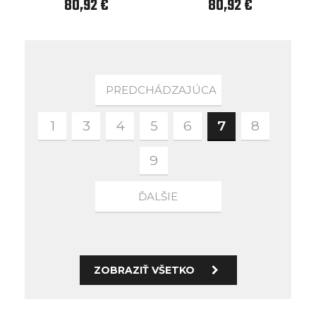
80,92 €
80,92 €
PREDCHÁDZAJÚCA
1
3
4
5
6
7
8
9
ĎALŠIE
ZOBRAZIŤ VŠETKO