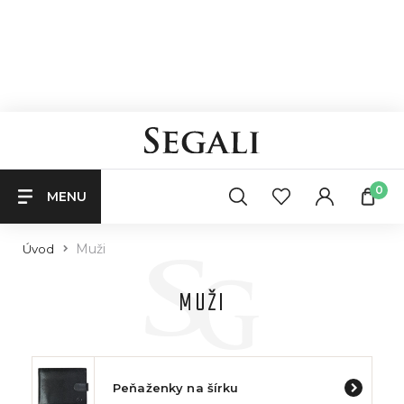
0
MENU
Muži
Úvod
MUŽI
Peňaženky na šírku