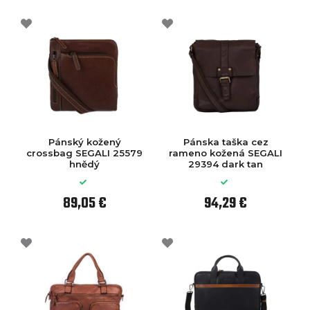
Pánský kožený
Pánska taška cez
crossbag SEGALI 25579
rameno kožená SEGALI
hnědý
29394 dark tan
89,05 €
94,29 €