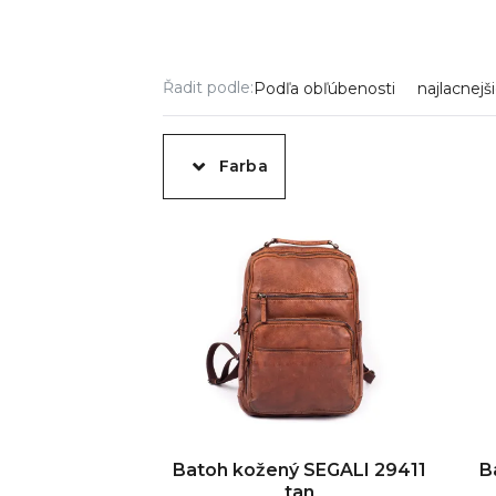
Řadit podle:
Podľa obľúbenosti
najlacnejš
Farba
Batoh kožený SEGALI 29411
B
tan