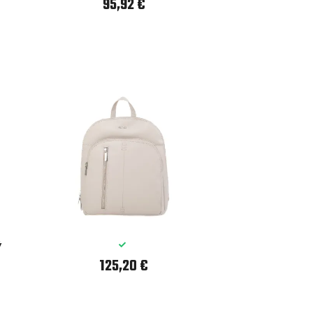
95,92 €
ý
125,20 €