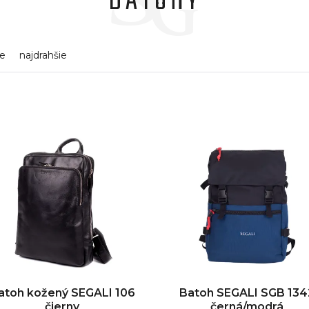
BATOHY
ie
najdrahšie
atoh kožený SEGALI 106
Batoh SEGALI SGB 134
čierny
černá/modrá