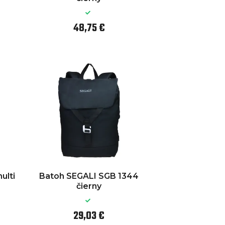
48,75 €
ulti
Batoh SEGALI SGB 1344
čierny
29,03 €