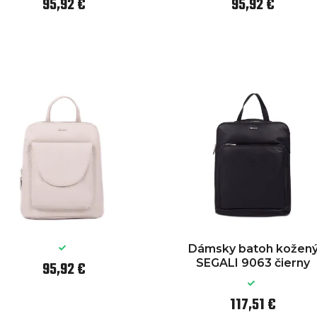
95,92 €
95,92 €
Dámsky batoh kožen
SEGALI 9063 čierny
95,92 €
117,51 €