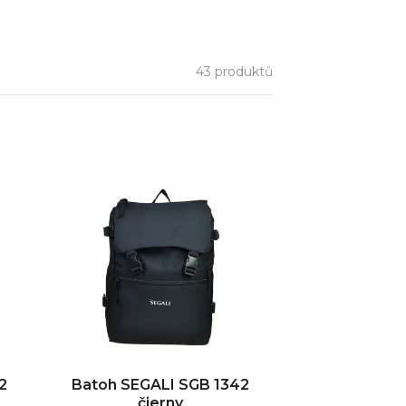
43
produktů
2
Batoh SEGALI SGB 1342
čierny