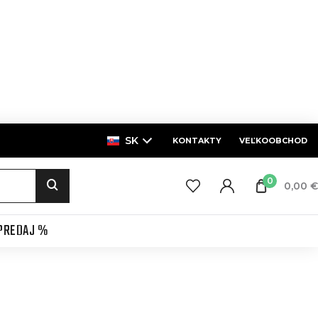
SK
KONTAKTY
VEĽKOOBCHOD
0
0,00 €
PREDAJ %