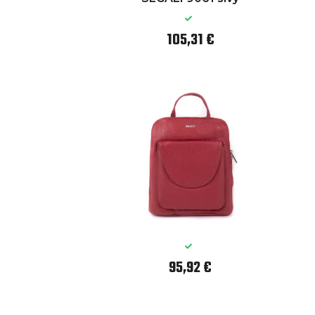
105,31 €
95,92 €