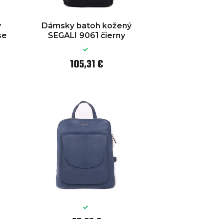
ý
Dámsky batoh kožený
se
SEGALI 9061 čierny
105,31 €