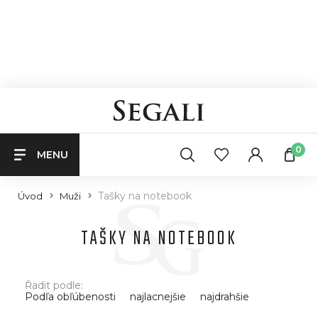
0
MENU
Tašky na notebook
Úvod
Muži
TAŠKY NA NOTEBOOK
Řadit podle:
Podľa obľúbenosti
najlacnejšie
najdrahšie