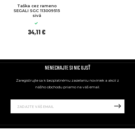
Taška cez rameno
SEGALI SGC 113009515
sivá
34,11 €
NENECHAJTE SI NIC UJSŤ
Zaregistrujte sa k bezplatnému zasielaniu noviniek a akcií z
nášho obchodu priamo na váš email.