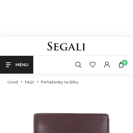
0
MENU
Úvod
Muži
Peňaženky na šírku