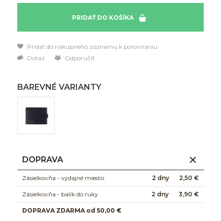
PRIDAŤ DO KOŠÍKA
Pridať do nákupného zoznamu k porovnaniu
Dotaz
Odporučiť
BAREVNÉ VARIANTY
DOPRAVA
Zásielkovňa - výdajné miesto
2 dny
2,50 €
Zásielkovňa - balík do ruky
2 dny
3,90 €
DOPRAVA ZDARMA od 50,00 €