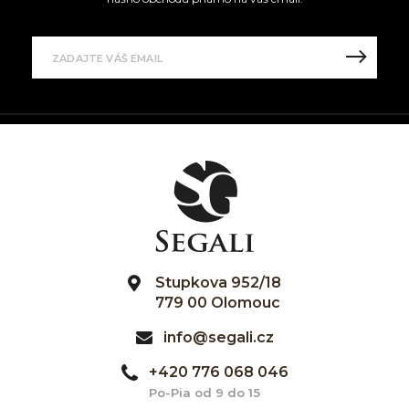
Stupkova 952/18
779 00 Olomouc
info@segali.cz
+420 776 068 046
Po-Pia od 9 do 15