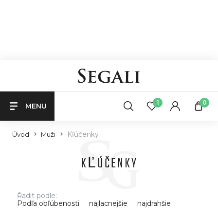
1
0
MENU
Kľúčenky
Úvod
Muži
KĽÚČENKY
Řadit podle:
Podľa obľúbenosti
najlacnejšie
najdrahšie