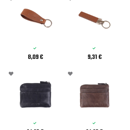
8,09 €
9,31 €