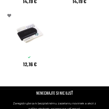
14,19 €
14,19 €
12,16 €
NENECHAJTE SI NIC UJSŤ
Zaregistrujte sa k bezplatnému zasielaniu noviniek a akcií z
nášho obchodu priamo na váš email.