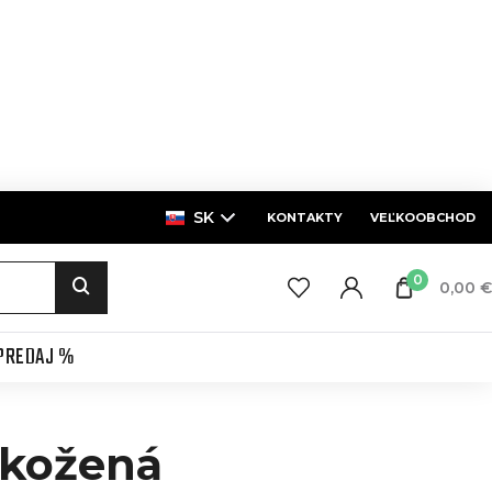
SK
KONTAKTY
VEĽKOOBCHOD
0
0,00 €
PREDAJ %
 kožená