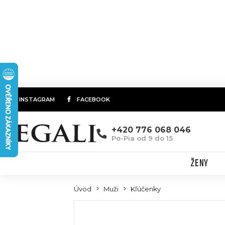
INSTAGRAM
FACEBOOK
+420 776 068 046
Po-Pia od 9 do 15
ŽENY
Úvod
Muži
Kľúčenky