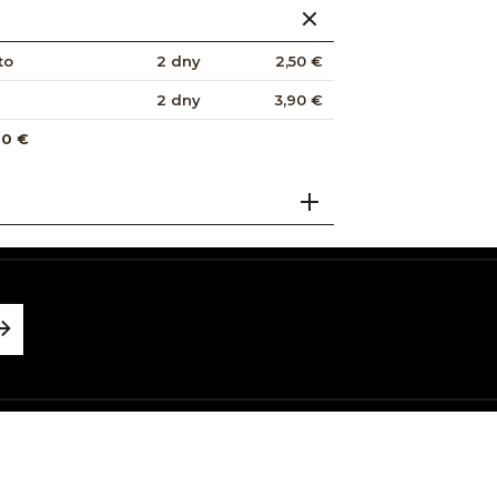
to
2 dny
2,50 €
2 dny
3,90 €
00 €