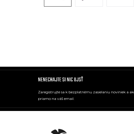
NENECHAJTE SI NIC UJSŤ
Zaregistrujte sa k bezplatnému zasielaniu noviniek a a
priamo na váš email.