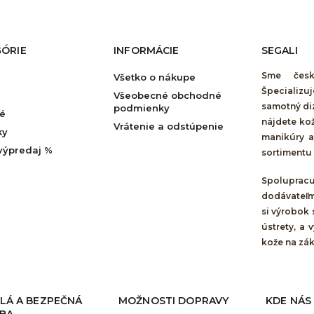
ÓRIE
INFORMÁCIE
SEGALI
Sme česk
Všetko o nákupe
Špecializ
Všeobecné obchodné
samotný di
podmienky
é
nájdete ko
Vrátenie a odstúpenie
ky
manikúry a
výpredaj %
sortimentu v
Spolupra
dodávateľm
si výrobok
ústrety, a
kože na zá
LÁ A BEZPEČNÁ
MOŽNOSTI DOPRAVY
KDE NÁS
BA