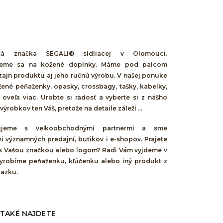
á značka SEGALI® sídliacej v Olomouci.
ujeme sa na kožené doplnky. Máme pod palcom
zajn produktu aj jeho ručnú výrobu. V našej ponuke
žené peňaženky, opasky, crossbagy, tašky, kabelky,
 oveľa viac. Urobte si radosť a vyberte si z nášho
ýrobkov ten Váš, pretože na detaile záleží ...
cujeme s veľkoobchodnými partnermi a sme
i významných predajní, butikov i e-shopov. Prajete
 s Vašou značkou alebo logom? Radi Vám vyjdeme v
 vyrobíme peňaženku, kľúčenku alebo iný produkt z
kazku.
 TAKÉ NAJDETE