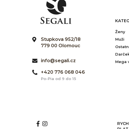
KATEG
Ženy
Stupkova 952/18
Muži
779 00 Olomouc
Ostatn
Darče
info@segali.cz
Mega 
+420 776 068 046
Po-Pia od 9 do 15
RYCH
PLAT