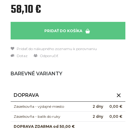
58,10 €
PRIDAŤ DO KOŠÍKA
Pridať do nákupného zoznamu k porovnaniu
Dotaz
Odporučiť
BAREVNÉ VARIANTY
DOPRAVA
Zásielkovňa - výdajné miesto
2 dny
0,00 €
Zásielkovňa - balík do ruky
2 dny
0,00 €
DOPRAVA ZDARMA od 50,00 €