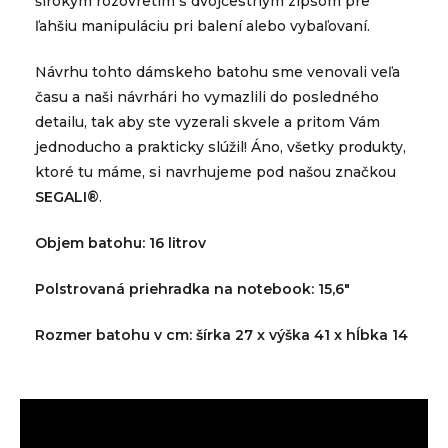
širokým rozovretím s dvojcestným zipsom pre
ľahšiu manipuláciu pri balení alebo vybaľovaní.
Návrhu tohto dámskeho batohu sme venovali veľa
času a naši návrhári ho vymazlili do posledného
detailu, tak aby ste vyzerali skvele a pritom Vám
jednoducho a prakticky slúžil! Áno, všetky produkty,
ktoré tu máme, si navrhujeme pod našou značkou
SEGALI®
.
Objem batohu: 16 litrov
Polstrovaná priehradka na notebook: 15,6"
Rozmer batohu v cm: šírka 27 x výška 41 x hĺbka 14