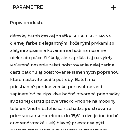
PARAMETRE
Popis produktu
dámsky batoh
českej značky SEGALI
SGB 1453 v
čiernej farbe
s elegantnými koženými prvkami so
zlatými zipsami a kovaním sa hodí na nosenie
nielen do práce či školy, ale napríklad aj na výlety.
Príjemné nosenie zaistí
polstrovanie celej zadnej
časti batohu aj polstrovanie ramenných popruhov
,
ktoré nastavíte podľa potreby. Batoh má
priestranné predné vrecko pre osobné veci
zapínateľné na zips, dve bočné otvorené priehradky
av zadnej časti zipsové vrecko vhodné na mobilný
telefón. Vnútri batohu sa nachádza
polstrovaná
priehradka na notebook do 15,6"
a dve jednoduché
otvorené vrecká. Celý hlavný priestor sa pýši