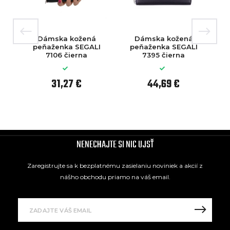
Dámska kožená
Dámska kožená
D
peňaženka SEGALI
peňaženka SEGALI
ko
7106 čierna
7395 čierna
31,27 €
44,69 €
NENECHAJTE SI NIC UJSŤ
Zaregistrujte sa k bezplatnému zasielaniu noviniek a akcií z
nášho obchodu priamo na váš email.