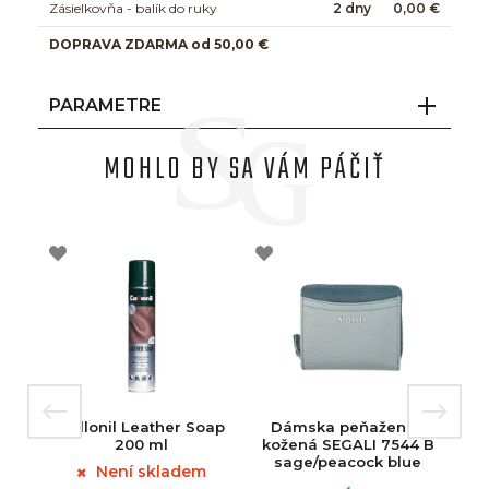
Zásielkovňa - balík do ruky
2 dny
0,00 €
DOPRAVA ZDARMA od 50,00 €
PARAMETRE
MOHLO BY SA VÁM PÁČIŤ
Collonil Leather Soap
Dámska peňaženka
200 ml
kožená SEGALI 7544 B
sage/peacock blue
Není skladem