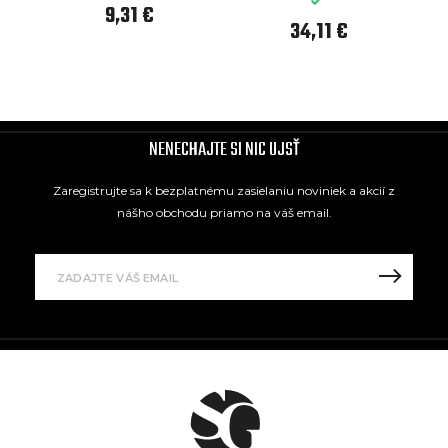
9,31 €
34,11 €
NENECHAJTE SI NIC UJSŤ
Zaregistrujte sa k bezplatnému zasielaniu noviniek a akcií z
nášho obchodu priamo na váš email.