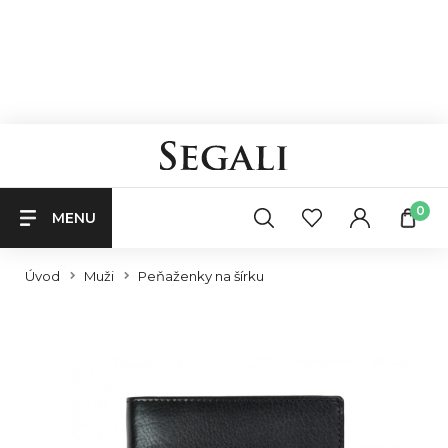
0
MENU
Úvod
Muži
Peňaženky na šírku