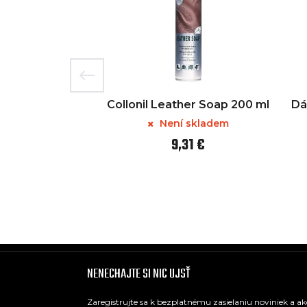
Collonil Leather Soap 200 ml
Dá
Není skladem
9,31 €
NENECHAJTE SI NIC UJSŤ
Zaregistrujte sa k bezplatnému zasielaniu noviniek a a