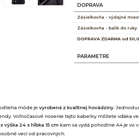
DOPRAVA
Zásielkovňa - výdajné mies
Zásielkovňa - balík do ruky
DOPRAVA ZDARMA od 50,
PARAMETRE
podlieha móde je
vyrobená z kvalitnej hovädziny
. Jednodu
endy. Voľnočasové nosenie tejto kabelky môžete vďaka veľk
 x výška 24 x hĺbka 15 cm
kam sa vydá pohodlne A4 je vo 
osobné veci od pracovných.