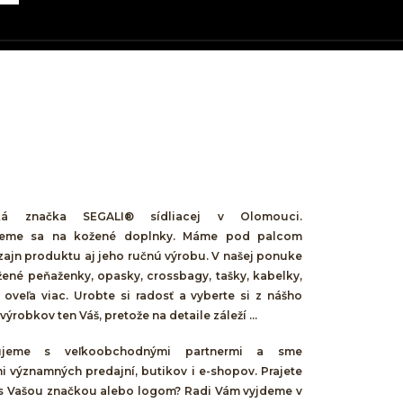
á značka SEGALI® sídliacej v Olomouci.
ujeme sa na kožené doplnky. Máme pod palcom
zajn produktu aj jeho ručnú výrobu. V našej ponuke
žené peňaženky, opasky, crossbagy, tašky, kabelky,
 oveľa viac. Urobte si radosť a vyberte si z nášho
ýrobkov ten Váš, pretože na detaile záleží ...
cujeme s veľkoobchodnými partnermi a sme
i významných predajní, butikov i e-shopov. Prajete
 s Vašou značkou alebo logom? Radi Vám vyjdeme v