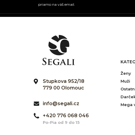
priamo na váš email.
KATEG
Ženy
Stupkova 952/18
Muži
779 00 Olomouc
Ostatn
Darče
info@segali.cz
Mega 
+420 776 068 046
Po-Pia od 9 do 15