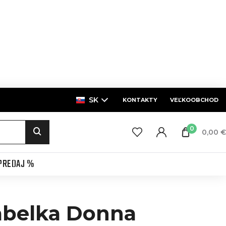
SK
KONTAKTY
VEĽKOOBCHOD
0
0,00 €
PREDAJ %
abelka Donna