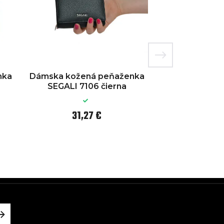
nka
Dámska kožená peňaženka
Dámska kožen
SEGALI 7106 čierna
SEGALI 739
31,27 €
44,6