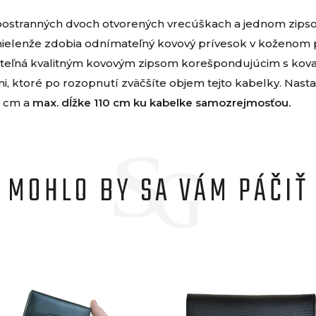
 v postranných dvoch otvorených vrecúškach a jednom zip
 nielenže zdobia odnímateľný kovový prívesok v koženom 
ateľná kvalitným kovovým zipsom korešpondujúcim s kovan
mi, ktoré po rozopnutí zväčšíte objem tejto kabelky. Nas
5 cm a
max. dĺžke 110 cm ku kabelke samozrejmosťou.
MOHLO BY SA VÁM PÁČIŤ