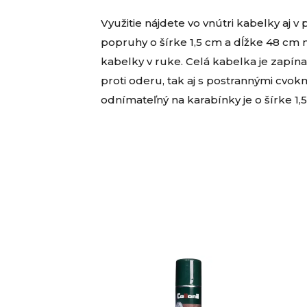
Využitie nájdete vo vnútri kabelky aj
popruhy o šírke 1,5 cm a dĺžke 48 cm
kabelky v ruke. Celá kabelka je zapín
proti oderu, tak aj s postrannými cvok
odnímateľný na karabínky je o šírke 1,