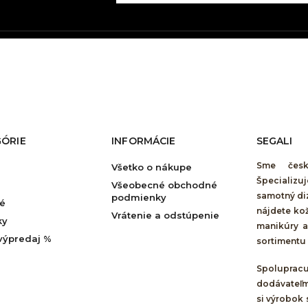
ÓRIE
INFORMÁCIE
SEGALI
Sme česk
Všetko o nákupe
Špecializ
Všeobecné obchodné
samotný di
podmienky
é
nájdete ko
Vrátenie a odstúpenie
ky
manikúry a
výpredaj %
sortimentu v
Spolupra
dodávateľm
si výrobok