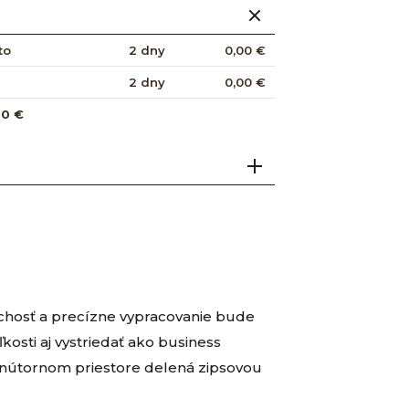
to
2 dny
0,00 €
2 dny
0,00 €
00 €
chosť a precízne vypracovanie bude
osti aj vystriedať ako business
vnútornom priestore delená zipsovou