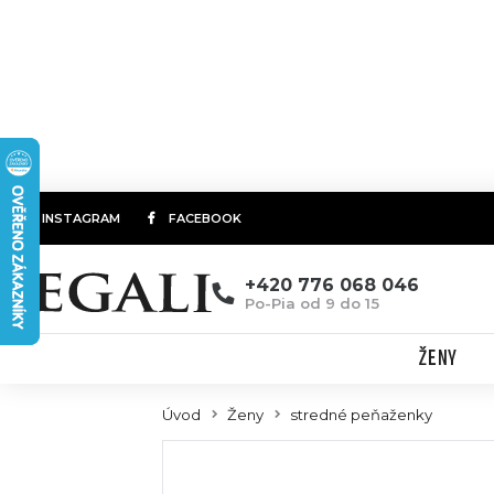
INSTAGRAM
FACEBOOK
+420 776 068 046
Po-Pia od 9 do 15
ŽENY
Úvod
Ženy
stredné peňaženky