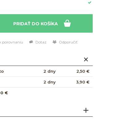
PRIDAŤ DO KOŠÍKA
k porovnaniu
Dotaz
Odporučiť
to
2 dny
2,50 €
2 dny
3,90 €
00 €