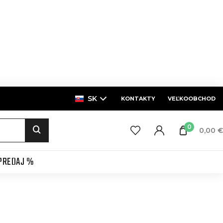
SK
KONTAKTY
VEĽKOOBCHOD
0
0,00 €
PREDAJ %