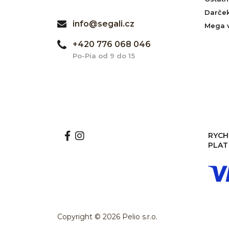
Darče
info@segali.cz
Mega 
+420 776 068 046
Po-Pia od 9 do 15
RYCH
PLAT
Copyright © 2026 Pelio s.r.o.