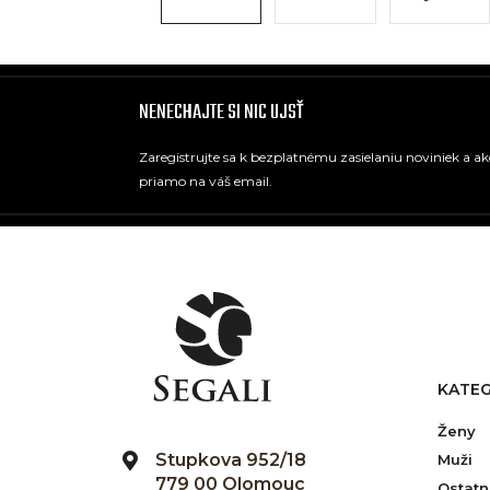
NENECHAJTE SI NIC UJSŤ
Zaregistrujte sa k bezplatnému zasielaniu noviniek a a
priamo na váš email.
KATEG
Ženy
Stupkova 952/18
Muži
779 00 Olomouc
Ostatn