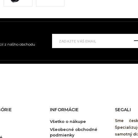
kcií z nášho obchodu
ÓRIE
INFORMÁCIE
SEGALI
Sme česk
Všetko o nákupe
Špecializ
Všeobecné obchodné
samotný di
podmienky
é