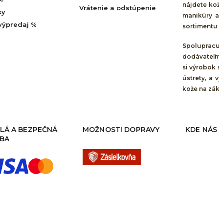
nájdete ko
Vrátenie a odstúpenie
ky
manikúry a
výpredaj %
sortimentu v
Spolupra
dodávateľm
si výrobok
ústrety, a
kože na zá
LÁ A BEZPEČNÁ
MOŽNOSTI DOPRAVY
KDE NÁS
BA