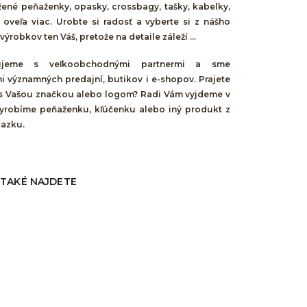
žené peňaženky, opasky, crossbagy, tašky, kabelky,
 oveľa viac. Urobte si radosť a vyberte si z nášho
ýrobkov ten Váš, pretože na detaile záleží ...
cujeme s veľkoobchodnými partnermi a sme
i významných predajní, butikov i e-shopov. Prajete
 s Vašou značkou alebo logom? Radi Vám vyjdeme v
 vyrobíme peňaženku, kľúčenku alebo iný produkt z
kazku.
 TAKÉ NAJDETE