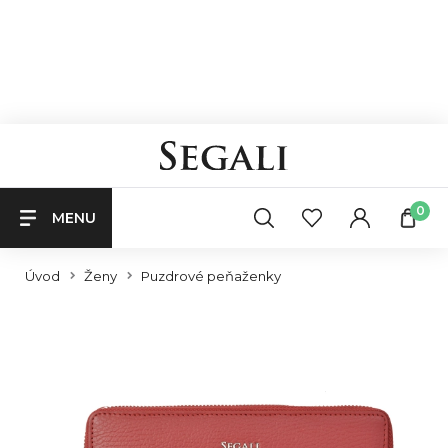
0
MENU
Úvod
Ženy
Puzdrové peňaženky