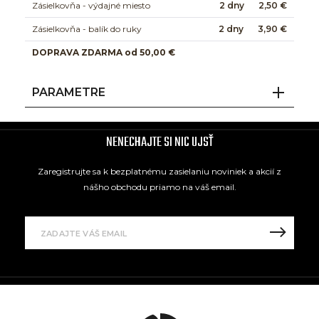
Zásielkovňa - výdajné miesto
2 dny
2,50 €
Zásielkovňa - balík do ruky
2 dny
3,90 €
DOPRAVA ZDARMA od 50,00 €
PARAMETRE
NENECHAJTE SI NIC UJSŤ
Zaregistrujte sa k bezplatnému zasielaniu noviniek a akcií z
nášho obchodu priamo na váš email.