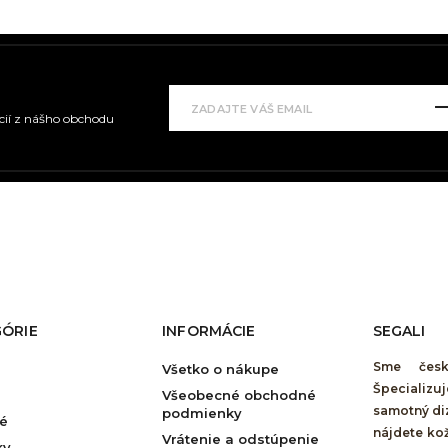
kcií z nášho obchodu
ÓRIE
INFORMÁCIE
SEGALI
Sme česk
Všetko o nákupe
Špecializ
Všeobecné obchodné
samotný di
podmienky
é
nájdete ko
Vrátenie a odstúpenie
ky