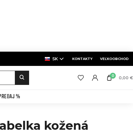
SK
KONTAKTY
VEĽKOOBCHOD
0
0,00 €
PREDAJ %
abelka kožená