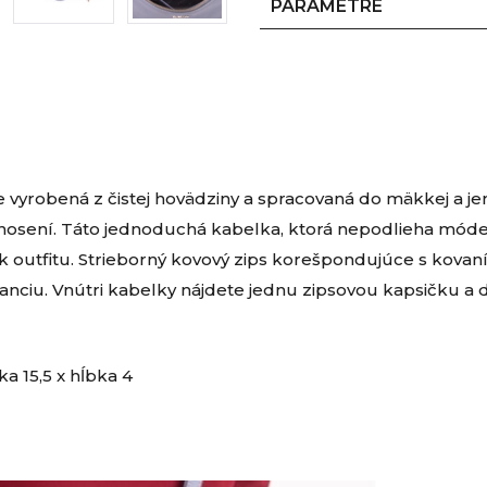
PARAMETRE
 je vyrobená z čistej hovädziny a spracovaná do mäkkej a je
ri nosení. Táto jednoduchá kabelka, ktorá nepodlieha mód
utfitu. Strieborný kovový zips korešpondujúce s kovan
ganciu. Vnútri kabelky nájdete jednu zipsovou kapsičku a
ka 15,5 x hĺbka 4