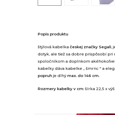
Popis produktu
štýlová kabelka
českej značky Segali
,
dotyk, ale tiež sa dobre prispôsobí p
spoločníkom a doplnkom akéhokoľvek o
kabelky dáva kabelke ,, šmrnc " a ele
popruh
je dlhý
max. do 146 cm.
Rozmery kabelky v cm:
šírka 22,5 x výš