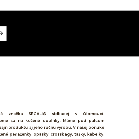
á značka SEGALI® sídliacej v Olomouci.
ujeme sa na kožené doplnky. Máme pod palcom
zajn produktu aj jeho ručnú výrobu. V našej ponuke
žené peňaženky, opasky, crossbagy, tašky, kabelky,