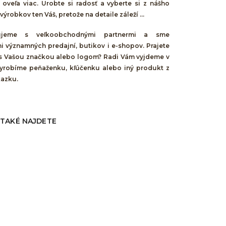
 oveľa viac. Urobte si radosť a vyberte si z nášho
ýrobkov ten Váš, pretože na detaile záleží ...
cujeme s veľkoobchodnými partnermi a sme
i významných predajní, butikov i e-shopov. Prajete
 s Vašou značkou alebo logom? Radi Vám vyjdeme v
 vyrobíme peňaženku, kľúčenku alebo iný produkt z
kazku.
 TAKÉ NAJDETE