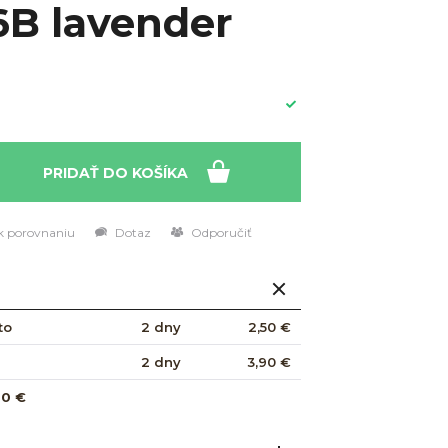
6B lavender
PRIDAŤ DO KOŠÍKA
k porovnaniu
Dotaz
Odporučiť
to
2 dny
2,50 €
2 dny
3,90 €
00 €