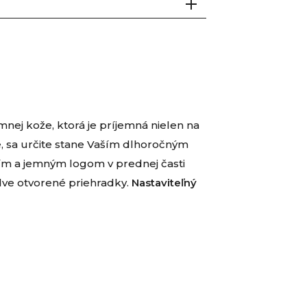
mnej kože, ktorá je príjemná nielen na
e, sa určite stane Vaším dlhoročným
ím a jemným logom v prednej časti
 dve otvorené priehradky.
Nastaviteľný